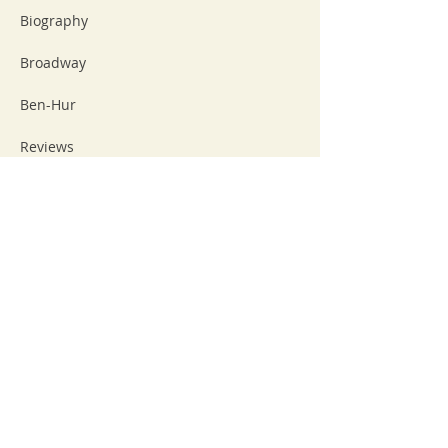
Biography
Broadway
Ben-Hur
Reviews
RECORDINGS
Tristan und Isolde Recordings
Various Wagner Roles
GALLERIES
Tristan